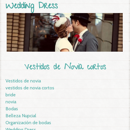
Wedding Dress
Vestidos de Novia cortos
Vestidos de novia
vestidos de novia cortos
bride
novia
Bodas
Belleza Nupcial
Organización de bodas
Wedding Dress