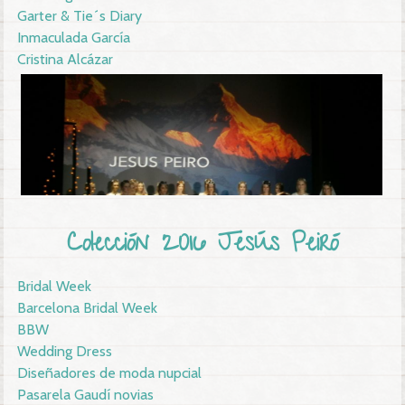
Garter & Tie´s Diary
Inmaculada García
Cristina Alcázar
Colección 2016 Jesús Peiró
Bridal Week
Barcelona Bridal Week
BBW
Wedding Dress
Diseñadores de moda nupcial
Pasarela Gaudí novias