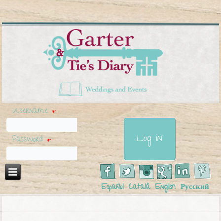
Username
*
Password
*
Español
Català
English
Русский
You are here