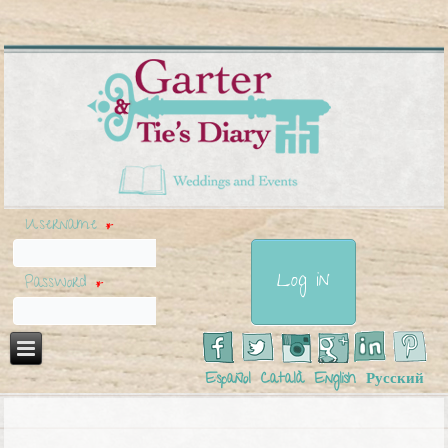
Username
*
Password
*
Español
Català
English
Русский
You are here