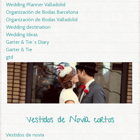
Wedding Planner Valladolid
Organización de Bodas Barcelona
Organización de Bodas Valladolid
Wedding destination
Wedding Ideas
Garter & Tie´s Diary
Garter & Tie
gtd
Vestidos de Novia cortos
Vestidos de novia