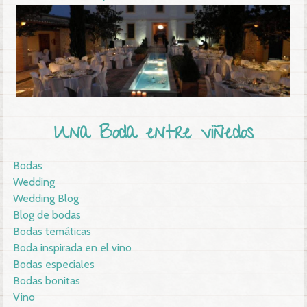
Una Boda entre viñedos
Bodas
Wedding
Wedding Blog
Blog de bodas
Bodas temáticas
Boda inspirada en el vino
Bodas especiales
Bodas bonitas
Vino