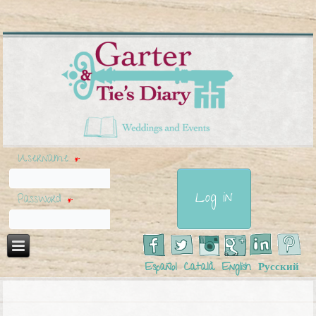
Username
*
Password
*
Español
Català
English
Русский
You are here