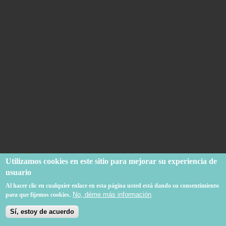
Utilizamos
cookies en este sitio
para mejorar su
experiencia de
usuario
Al hacer clic en
cualquier
enlace en esta página
usted está dando su
consentimiento
No, déme más información
para
que fijemos
cookies.
Sí, estoy de acuerdo