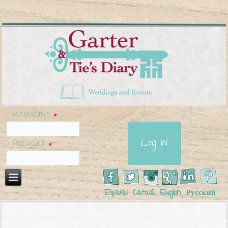
Username
*
Password
*
Español
Català
English
Русский
You are here