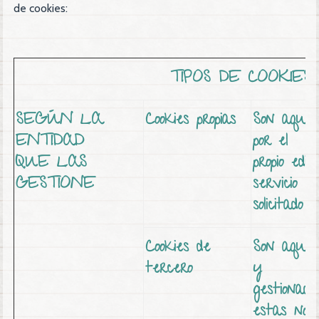
de cookies:
TIPOS DE COOKIES
SEGÚN LA
Cookies propias
Son aquel
ENTIDAD
por el
QUE LAS
propio edi
GESTIONE
servicio
solicitado 
Cookies de
Son aquel
tercero
y
gestionad
estas no 