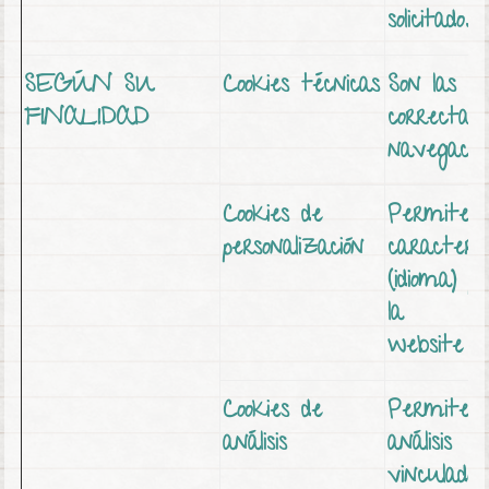
solicitado.
SEGÚN SU
Cookies técnicas
Son las n
FINALIDAD
correcta
navegació
Cookies de
Permiten 
personalización
caracterís
(idioma) p
la
website
Cookies de
Permiten 
análisis
análisis
vinculado