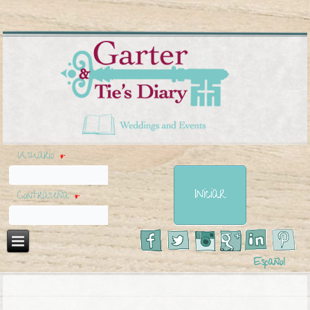
Usuario
*
Contraseña
*
Español