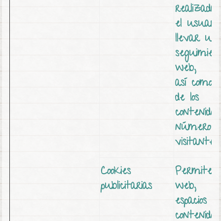
realizada 
el usuario
llevar un
seguimien
web,
así como r
de los
contenidos
número d
visitantes
Cookies
Permiten a
publicitarias
web,
espacios pu
contenido 