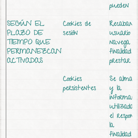
pueden con
SEGÚN EL
Cookies de
Recaban d
PLAZO DE
sesión
usuario
TIEMPO QUE
navega po
PERMANEZCAN
finalidad 
ACTIVADAS
prestar el 
Cookies
Se almace
persistentes
y la
informaci
utilizada 
el respons
la
finalidad 