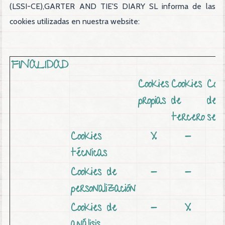
(LSSI-CE),GARTER AND TIE'S DIARY SL informa de las
cookies utilizadas en nuestra website:
FINALIDAD
Cookies
Cookies
Cook
propias
de
de
tercero
sesi
Cookies
X
-
técnicas
Cookies de
-
-
personalización
Cookies de
-
X