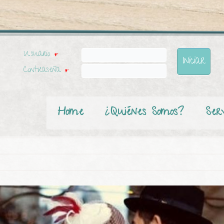
Usuario
*
Contraseña
*
Home
¿Quiénes Somos?
Serv