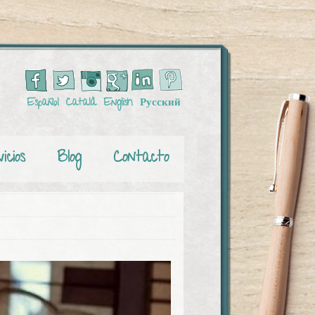
Español
Català
English
Русский
icios
Blog
Contacto