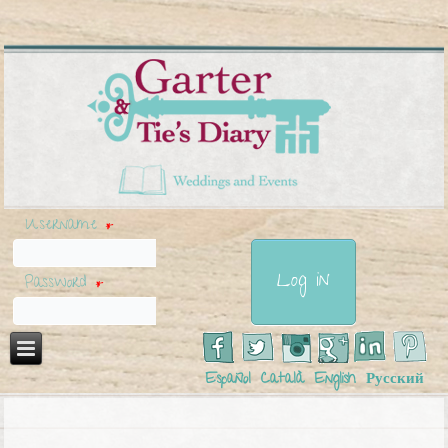
Username
*
Password
*
Español
Català
English
Русский
You are here