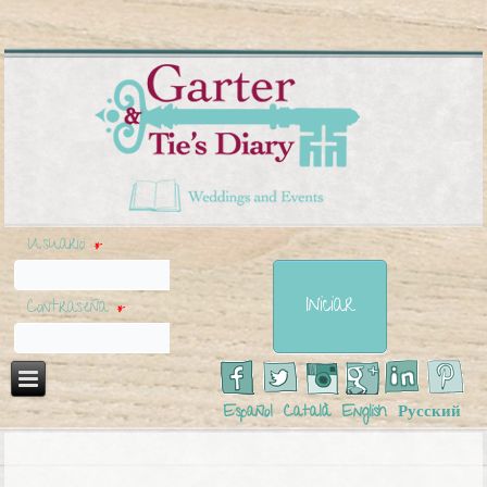
Usuario
*
Contraseña
*
Español
Català
English
Русский
Usted está aquí