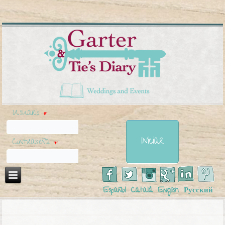
Usuario
*
Contraseña
*
Español
Català
English
Русский
Usted está aquí