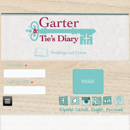
Usuario
*
Contraseña
*
Español
Català
English
Русский
Usted está aquí