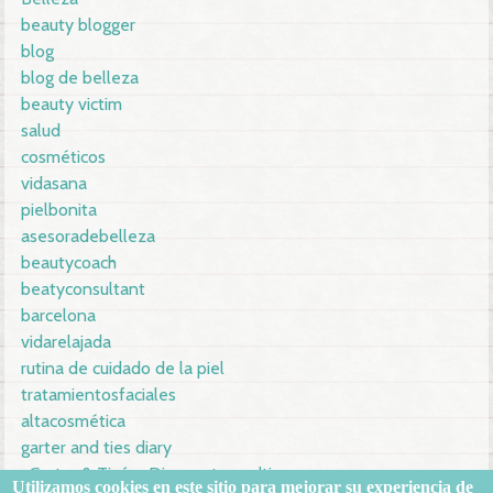
beauty blogger
blog
blog de belleza
beauty victim
salud
cosméticos
vidasana
pielbonita
asesoradebelleza
beautycoach
beatyconsultant
barcelona
vidarelajada
rutina de cuidado de la piel
tratamientosfaciales
altacosmética
garter and ties diary
cGarter & Tie´ss Diarygarterandties
Utilizamos
cookies en este sitio
para mejorar su
experiencia de