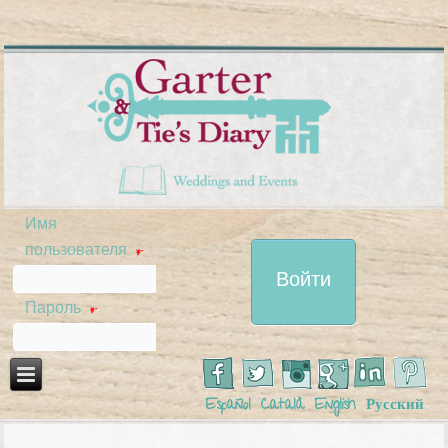
Имя
пользователя
*
Пароль
*
Español
Català
English
Русский