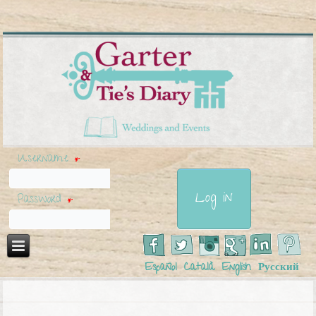
Username
*
Password
*
Español
Català
English
Русский
You are here