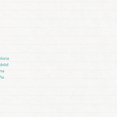
elona
dolid
ona
ña