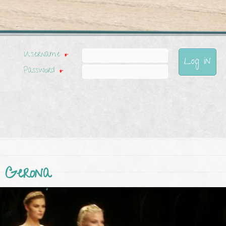
Username
*
Password
*
s Gerona