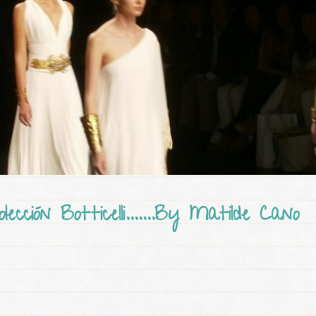
olección Botticelli.......By Matilde Cano