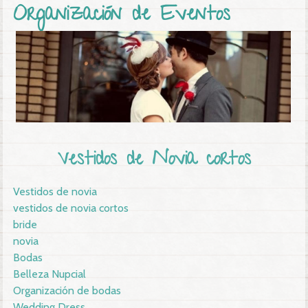
Organización de Eventos
Vestidos de Novia cortos
Vestidos de novia
vestidos de novia cortos
bride
novia
Bodas
Belleza Nupcial
Organización de bodas
Wedding Dress