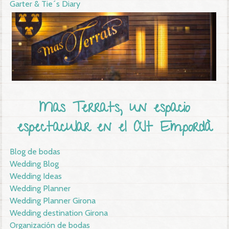
Garter & Tie´s Diary
Mas Terrats, un espacio
espectacular en el Alt Empordà
Blog de bodas
Wedding Blog
Wedding Ideas
Wedding Planner
Wedding Planner Girona
Wedding destination Girona
Organización de bodas