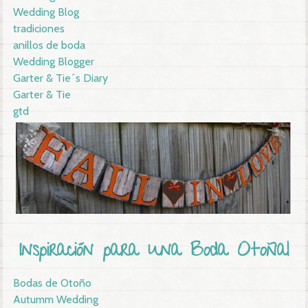
Wedding Blog
tradiciones
anillos de boda
Wedding Blogger
Garter & Tie´s Diary
Garter & Tie
gtd
Inspiración para una Boda Otoñal
Bodas de Otoño
Autumm Wedding