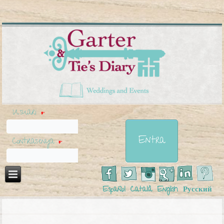
Usuari
*
Contrasenya
*
Español
Català
English
Русский
Esteu aquí