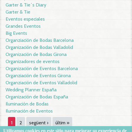
Garter & Tie´s Diary
Garter & Tie
Eventos especiales
Grandes Eventos
Big Events
Organziación de Bodas Barcelona
Organización de Bodas Valladolid
Organización de Bodas Girona
Organizadores de eventos
Organización de Eventos Barcelona
Organziación de Eventos Girona
Organziación de Eventos Valladolid
Wedding Planner España
Organización de Bodas España
Iluminación de Bodas
Iluminación de Eventos
Pàgines
1
2
següent ›
últim »
Utilizamos
cookies en este sitio
para mejorar su
experiencia de