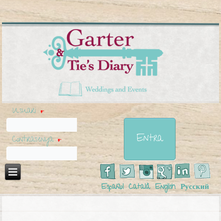
Usuari
*
Contrasenya
*
Español
Català
English
Русский
Esteu aquí