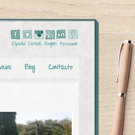
Español
Català
English
Русский
icios
Blog
Contacto