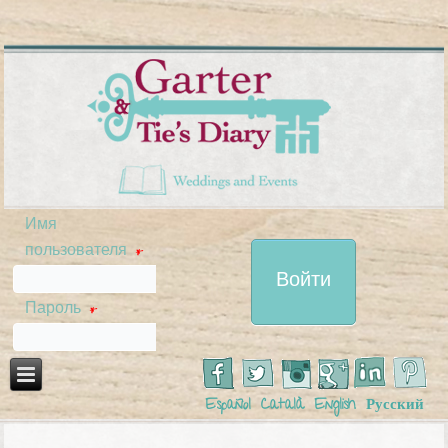
Имя
пользователя
*
Пароль
*
Español
Català
English
Русский