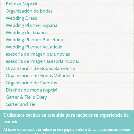
Belleza Nupcial
Organización de bodas
Wedding Dress
Wedding Planner España
Wedding destination
Wedding Planner Barcelona
Wedding Planner Valladolid
asesoría de imagen para novias
asesoría de imagen.asesoría nupcial
Organización de Bodas Barcelona
Organización de Bodas Valladolid
Organización de Eventos
Diseños de moda nupcial
Garter & Tie´s Diary
Garter and Tie
gtd
Utilizamos
cookies en este sitio
para mejorar su
experiencia de
usuario
639585519
info@garterandtiesdiary.com
Al hacer clic en
cualquier
enlace en esta página
usted está dando su
consentimiento