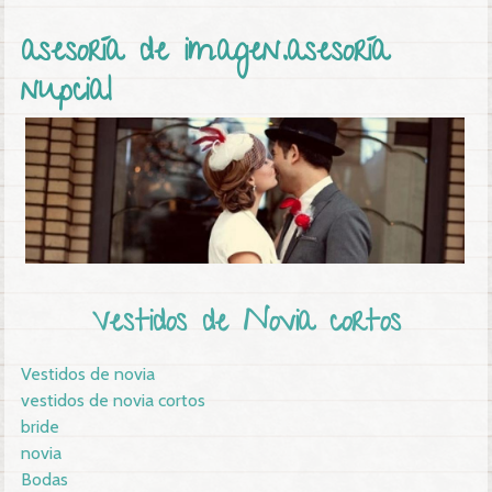
Вы здесь
asesoría de imagen.asesoría
nupcial
Vestidos de Novia cortos
Vestidos de novia
vestidos de novia cortos
bride
novia
Bodas