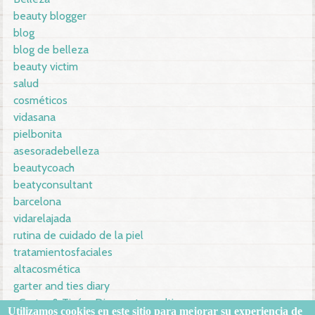
beauty blogger
blog
blog de belleza
beauty victim
salud
cosméticos
vidasana
pielbonita
asesoradebelleza
beautycoach
beatyconsultant
barcelona
vidarelajada
rutina de cuidado de la piel
tratamientosfaciales
altacosmética
garter and ties diary
cGarter & Tie´ss Diarygarterandties
Utilizamos
cookies en este sitio
para mejorar su
experiencia de