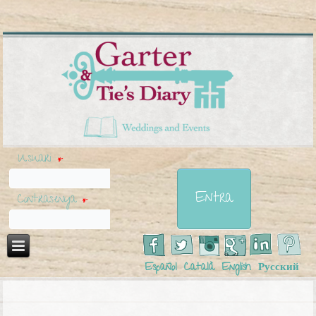
Usuari
*
Contrasenya
*
Español
Català
English
Русский
Esteu aquí