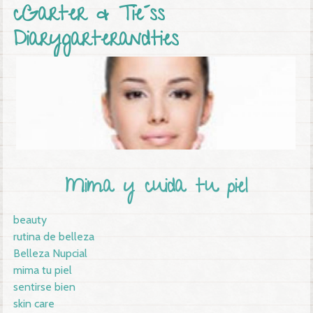
cGarter & Tie´ss
Diarygarterandties
Mima y cuida tu piel
beauty
rutina de belleza
Belleza Nupcial
mima tu piel
sentirse bien
skin care