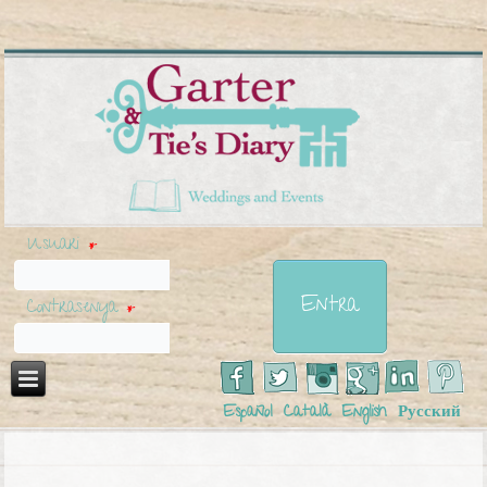
Usuari
*
Contrasenya
*
Español
Català
English
Русский
Esteu aquí