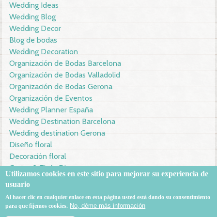
Wedding Ideas
Wedding Blog
Wedding Decor
Blog de bodas
Wedding Decoration
Organización de Bodas Barcelona
Organización de Bodas Valladolid
Organización de Bodas Gerona
Organización de Eventos
Wedding Planner España
Wedding Destination Barcelona
Wedding destination Gerona
Diseño floral
Decoración floral
Garter & Tie´s Diary
Utilizamos
cookies en este sitio
para mejorar su
experiencia de
usuario
639585519
info@garterandtiesdiary.com
Al hacer clic en
cualquier
enlace en esta página
usted está dando su
consentimiento
No, déme más información
para
que fijemos
cookies.