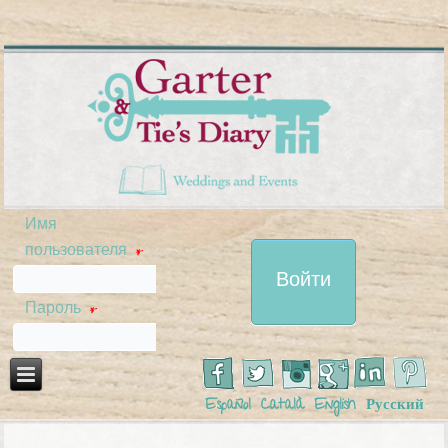
Имя
пользователя
*
Пароль
*
Español
Català
English
Русский