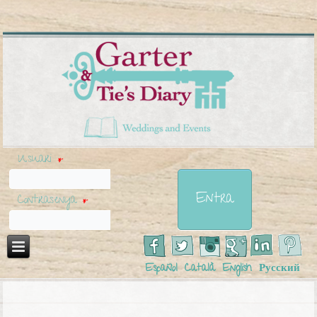
Usuari
*
Contrasenya
*
Español
Català
English
Русский
Esteu aquí